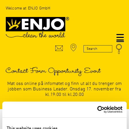
Welcome at ENJO GmbH
N
Contact Form Opportunity Event
Møt oss online på infomøtet og finn ut alt du trenger om
jobben som Business Leader. Onsdag 17. november fra
kl.19:00 til kl.20:00
Felter market med * er obligatoriske
This website uses cookies