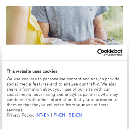
This website uses cookies
We use cookies to personalise content and ads, to provide
social media features and to analyse our traffic. We also
share information about your use of our site with our
social media, advertising and analytics partners who may
combine it with other information that you’ve provided to
3. Dort kannst Du ENJO Produkte selbst ausprobieren
them or that they’ve collected from your use of their
und kaufen
services.
Privacy Policy:
INT-EN
|
FI-EN
|
SE-EN