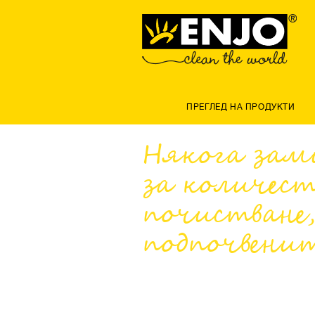
ПРЕГЛЕД НА ПРОДУКТИ
Някога зам
за количес
почистване,
подпочвените