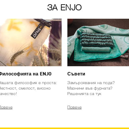
ЗА ENJO
Философията на ENJO
Съвети
Нашата философия е проста:
Замърсявания на пода?
Честност, смелост, високо
Мазнини във фурната?
качество!
Решенията са тук
Повече
Повече