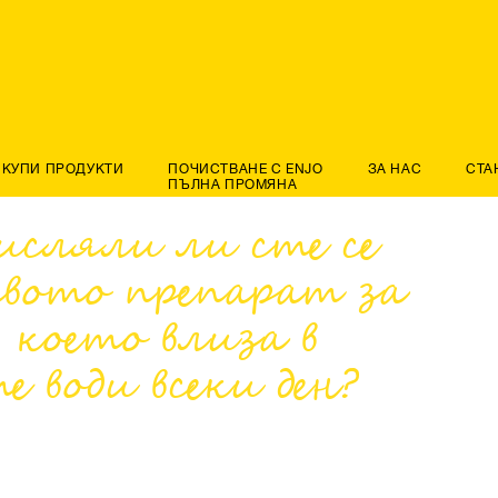
КУПИ ПРОДУКТИ
ПОЧИСТВАНЕ С ENJO
ЗА НАС
СТА
ПЪЛНА ПРОМЯНА
исляли ли сте се
твото препарат за
 което влиза в
 води всеки ден?