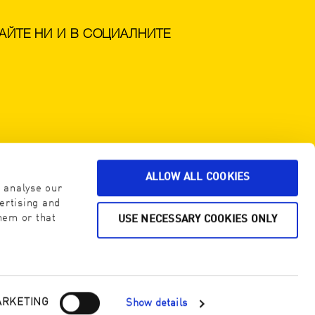
ВАЙТЕ НИ И В СОЦИАЛНИТЕ
ALLOW ALL COOKIES
трибутор на ENJO за България
o analyse our
ertising and
hem or that
USE NECESSARY COOKIES ONLY
 32 621 632
ARKETING
Show details