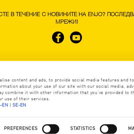
 СТЕ В ТЕЧЕНИЕ С НОВИНИТЕ НА ENJO? ПОСЛЕД
МРЕЖИ!
ОБСЛУЖВАНЕ
КОНТАКТ
Преглед на Брошура
ENJO България
Диадом ООД- Официален Дис
lise content and ads, to provide social media features and t
Ул. Петър Парчевич 2
Контакт
formation about your use of our site with our social media, adv
офис 202
y combine it with other information that you’ve provided to t
4000 Пловдив, България
r use of their services.
I-EN
|
SE-EN
Tel:+359 888 981 161 | +359
info@diadom.bg
Consent
PREFERENCES
STATISTICS
M
Selection