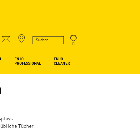
N
ENJO
ENJO
PROFESSIONAL
CLEANER
H
splays.
übliche Tücher.