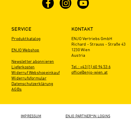
SERVICE
KONTAKT
Produktkatalog
ENJO Vertriebs GmbH
Richard - Strauss - Straße 43
1230 Wien
ENJO Webshop
Austria
Newsletter abonnieren
Tel.: +43 (1) 60 94 53 6
Lieferkosten
office@enjo-wien.at
Widerruf Webshopeinkauf
Widerrufsformular
Datenschutzerklärung
AGBs
IMPRESSUM
ENJO PARTNER*IN LOGINS