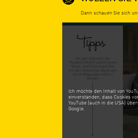
Dann schauen Sie sich u
Ich möchte den Inhalt von YouTu
einverstanden, dass Cookies v
YouTube (auch in die USA) über
Google.