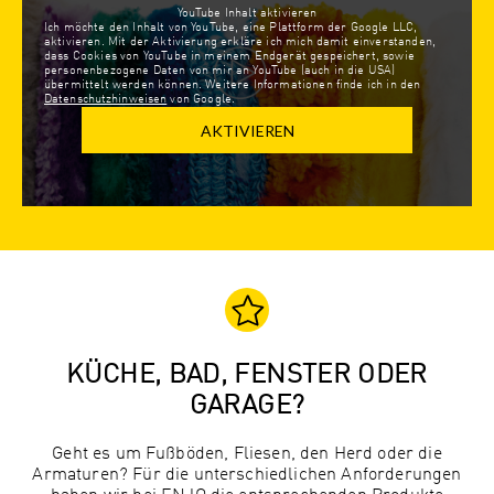
YouTube Inhalt aktivieren
Ich möchte den Inhalt von YouTube, eine Plattform der Google LLC,
aktivieren. Mit der Aktivierung erkläre ich mich damit einverstanden,
dass Cookies von YouTube in meinem Endgerät gespeichert, sowie
personenbezogene Daten von mir an YouTube (auch in die USA)
übermittelt werden können. Weitere Informationen finde ich in den
Datenschutzhinweisen
von Google.
AKTIVIEREN
KÜCHE, BAD, FENSTER ODER
GARAGE?
Geht es um Fußböden, Fliesen, den Herd oder die
Armaturen? Für die unterschiedlichen Anforderungen