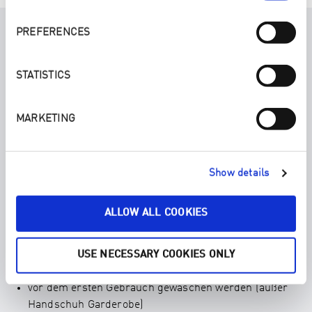
PREFERENCES
STATISTICS
DU WIRST DEINE ENJO PRODUKTE
LIEBEN.
MARKETING
SO BLEIBEN SIE DIR LANGE
ERHALTEN.
Show details
Unsere Produkte werden in Vorarlberg (Österreich)
hergestellt. Wir bieten höchste Qualitätsstandards in der
Produktion und 2 Jahre Garantie bei richtiger
ALLOW ALL COOKIES
Handhabung. Der patentierte ENJO Farbindikator zeigt
dir an, sobald das Produkt seine Reinigungskraft
verloren hat.
USE NECESSARY COOKIES ONLY
ENJO Fasern mögen:
vor dem ersten Gebrauch gewaschen werden (außer
Handschuh Garderobe)