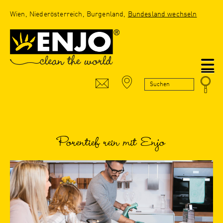
Wien, Niederösterreich, Burgenland,
Bundesland wechseln
N
Porentief rein mit Enjo