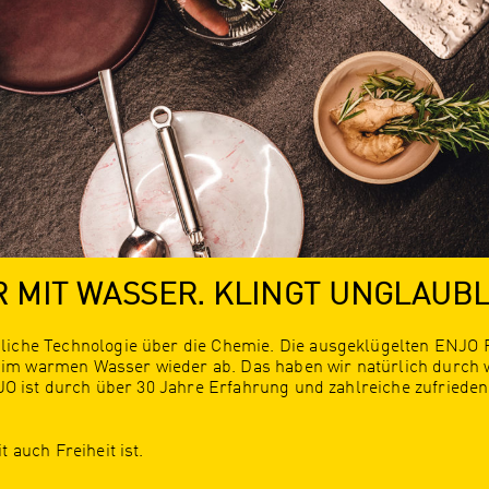
R MIT WASSER. KLINGT UNGLAUB
dliche Technologie über die Chemie. Die ausgeklügelten ENJO
m warmen Wasser wieder ab. Das haben wir natürlich durch w
ENJO ist durch über 30 Jahre Erfahrung und zahlreiche zufried
.
 auch Freiheit ist.