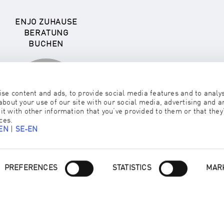
ENJO ZUHAUSE
BERATUNG
BUCHEN
ENJO-PRODUKTE
TESTEN UND
KAUFEN
se content and ads, to provide social media features and to analyse
bout your use of our site with our social media, advertising and an
 with other information that you’ve provided to them or that they’
ces.
-EN
|
SE-EN
Consent
PREFERENCES
STATISTICS
MAR
Selection