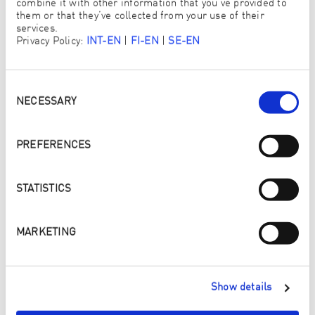
combine it with other information that you’ve provided to
them or that they’ve collected from your use of their
services.
Privacy Policy:
INT-EN
|
FI-EN
|
SE-EN
STRASSE & HAUSNUMMER
Consent
Selection
NECESSARY
STADT
PREFERENCES
STATISTICS
POSTLEITZAHL
*
MARKETING
LAND
*
Show details