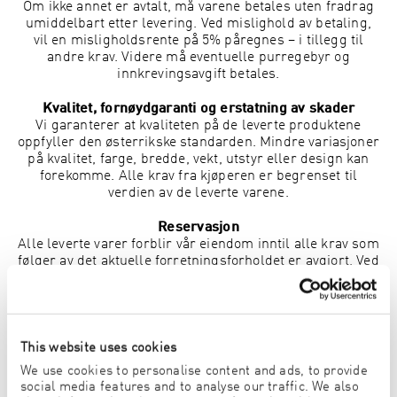
Om ikke annet er avtalt, må varene betales uten fradrag
umiddelbart etter levering. Ved mislighold av betaling,
vil en misligholdsrente på 5% påregnes – i tillegg til
andre krav. Videre må eventuelle purregebyr og
innkrevingsavgift betales.
Kvalitet, fornøydgaranti og erstatning av skader
Vi garanterer at kvaliteten på de leverte produktene
oppfyller den østerrikske standarden. Mindre variasjoner
på kvalitet, farge, bredde, vekt, utstyr eller design kan
forekomme. Alle krav fra kjøperen er begrenset til
verdien av de leverte varene.
Reservasjon
Alle leverte varer forblir vår eiendom inntil alle krav som
følger av det aktuelle forretningsforholdet er avgjort. Ved
manglende betaling fra kjøperen, har vi fullmakt til å ta
tilbake de leverte varene uten å trekke oss fra kontrakten.
Angrerett
Kjøperen har rett til å trekke seg fra denne avtalen innen
This website uses cookies
30 dager fra datoen hun/han mottok varene uten å oppgi
We use cookies to personalise content and ads, to provide
grunn. For å utøve kjøperens angrerett, må kjøperen
social media features and to analyse our traffic. We also