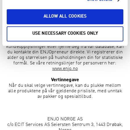
samt for å forbedre kundeservice og gi deg løpende
kommunikasjon om selskapet og våre produkter. Når du
fullfører ordren, samtykker du til at din personlige
ALLOW ALL COOKIES
informasjon blir brukt av oss til å kontakte deg om det
skulle være noe, samt sende deg informasjon om bl.a.
nyheter og tilbud. ENJO vil ikke dele dine personlige
USE NECESSARY COOKIES ONLY
opplysninger med andre selskap eller personer med
mindre det kreves av loven. Ønsker du å sjekke dine
kundeopplysninger eller fjerne deg fra vår database, kan
du kontakte din ENJOpreneur direkte. Vi registrerer din
alder og størrelsen på husholdningen din for statistiske
formål. Se våre retningslinjer for personvern her:
www.enjo.no
Vertinnegave
Når du skal velge vertinnegave, kan du plukke mellom
alle produktene på vår gjeldende prisliste, med unntak
av pakker og spesialtilbud.
ENJO NORGE AS
c/o ECIT Services AS Seiersten Sentrum 3, 1443 Drøbak
,