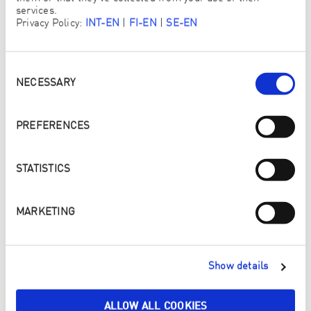
services.
Bestem selv, hvor mye tid du ønsker å investere i din
Privacy Policy:
INT-EN
|
FI-EN
|
SE-EN
virksomhet og hvor mye du tjener.
Consent
Selection
NECESSARY
PREFERENCES
STATISTICS
MARKETING
Show details
ALLOW ALL COOKIES