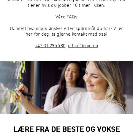
temaet ENJOlife. Her kan du også beregne hvor mye du
tjener hvis du jobber 10 timer i uken.
Våre FAQs
Uansett hva slags ønsker eller spørsmål du har: Vi er
her for deg, ta gjerne kontakt med oss!
+47 31 295 980
,
office@enjo.no
LÆRE FRA DE BESTE OG VOKSE