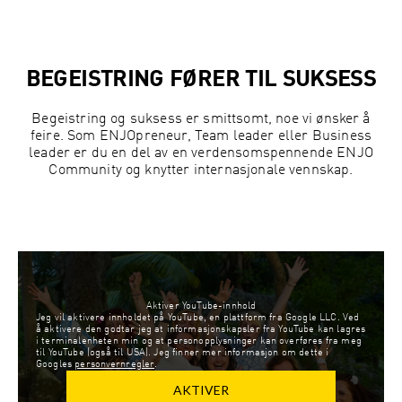
BEGEISTRING FØRER TIL SUKSESS
Begeistring og suksess er smittsomt, noe vi ønsker å
feire. Som ENJOpreneur, Team leader eller Business
leader er du en del av en verdensomspennende ENJO
Community og knytter internasjonale vennskap.
Aktiver YouTube-innhold
Jeg vil aktivere innholdet på YouTube, en plattform fra Google LLC. Ved
å aktivere den godtar jeg at informasjonskapsler fra YouTube kan lagres
i terminalenheten min og at personopplysninger kan overføres fra meg
til YouTube (også til USA). Jeg finner mer informasjon om dette i
Googles
personvernregler
.
AKTIVER