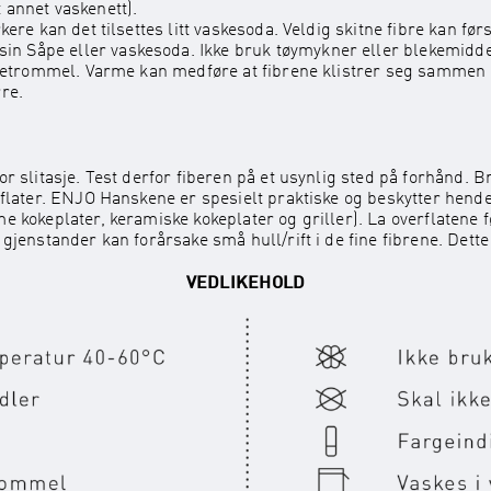
 annet vaskenett).
kere kan det tilsettes litt vaskesoda. Veldig skitne fibre kan fø
 Såpe eller vaskesoda. Ikke bruk tøymykner eller blekemiddel.
ørketrommel. Varme kan medføre at fibrene klistrer seg sammen 
rre.
or slitasje. Test derfor fiberen på et usynlig sted på forhånd. 
offlater. ENJO Hanskene er spesielt praktiske og beskytter hend
e kokeplater, keramiske kokeplater og griller). La overflatene f
 gjenstander kan forårsake små hull/rift i de fine fibrene. Dette
VEDLIKEHOLD