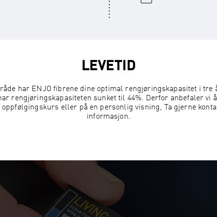
LEVETID
åde har ENJO fibrene dine optimal rengjøringskapasitet i tre å
har rengjøringskapasiteten sunket til 44%. Derfor anbefaler vi å 
 et oppfølgingskurs eller på en personlig visning, Ta gjerne ko
informasjon.