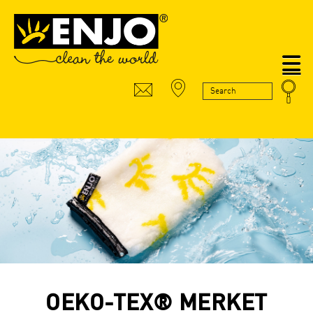
N
OEKO-TEX® MERKET