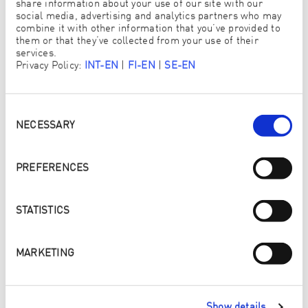
share information about your use of our site with our
social media, advertising and analytics partners who may
combine it with other information that you’ve provided to
them or that they’ve collected from your use of their
services.
Strenge kriterier
Privacy Policy:
INT-EN
|
FI-EN
|
SE-EN
De strenge OEKO-TEX®-testkriteriene garanterer høye kvalitet
på sertifiseringen.
Consent
Selection
NECESSARY
PREFERENCES
STATISTICS
MARKETING
Show details