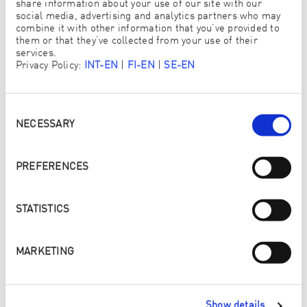
share information about your use of our site with our
Hans Hirschmann, Hygieneekspert ved
social media, advertising and analytics partners who may
helsedepartementet i Vorarlberg (Østerrike) har
combine it with other information that you’ve provided to
gjentatte ganger testet våre fibre med Lumitester, og
them or that they’ve collected from your use of their
bekrefter at ENJOs rengjøringsmetode rengjør seks
services.
ganger bedre enn tradisjonelle rengjøringsmetoder.
Privacy Policy:
INT-EN
|
FI-EN
|
SE-EN
Consent
Selection
NECESSARY
Aktiver YouTube-innhold
PREFERENCES
Jeg vil aktivere innholdet på YouTube, en plattform fra Google LLC. Ved
å aktivere den godtar jeg at informasjonskapsler fra YouTube kan lagres
i terminalenheten min og at personopplysninger kan overføres fra meg
til YouTube (også til USA). Jeg finner mer informasjon om dette i
Googles
personvernregler
.
STATISTICS
AKTIVER
MARKETING
Show details