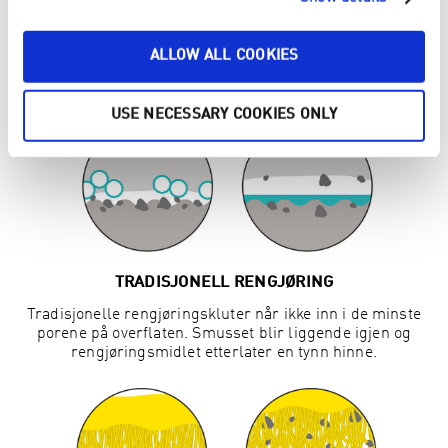
6X BEDRE ENN RENGJØRING MED
ALLOW ALL COOKIES
RENGJØRINGSMIDLER
USE NECESSARY COOKIES ONLY
TRADISJONELL RENGJØRING
Tradisjonelle rengjøringskluter når ikke inn i de minste
porene på overflaten. Smusset blir liggende igjen og
rengjøringsmidlet etterlater en tynn hinne.