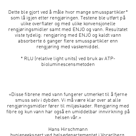
Dette ble gjort ved å måle hvor mange smusspartikler*
som lå igjen etter rengjøringen. Testene ble utført på
ulike overflater og med ulike konvensjonelle
rengjøringsmidler samt med ENJO og vann. Resultatet
viste tydelig: rengjøring med ENJO og kaldt vann
absorberte 6 ganger flere smusspartikler enn
rengjøring med vaskemiddel.
* RLU (relative light units) ved bruk av ATP-
bioluminescensmetoden
«Disse fibrene med vann fungerer utmerket til å fjerne
smuss selv i dybden. Vi må være klar over at alle
rengjøringsmidler fører til miljøskader. Rengjøring med
fibre og kun vann har også en umiddelbar innvirkning på
helsen vår.»
Hans Hirschmann
hygieneekspert ved helsedepartementet i Vorarlberg,