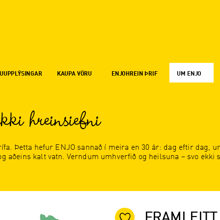
UUPPLÝSINGAR
KAUPA VÖRU
ENJOHREIN ÞRIF
UM ENJO
kki hreinsiefni
þrífa. Þetta hefur ENJO sannað í meira en 30 ár: dag eftir dag, 
og aðeins kalt vatn. Verndum umhverfið og heilsuna – svo ekki 
FRAMLEITT 