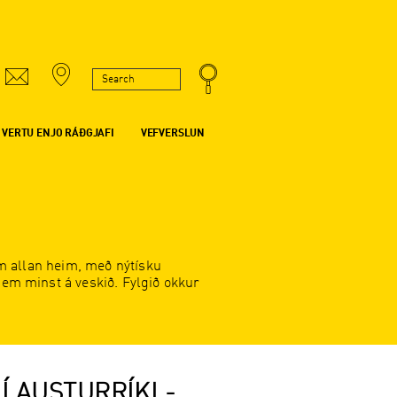
VERTU ENJO RÁÐGJAFI
VEFVERSLUN
um allan heim, með nýtísku
sem minst á veskið. Fylgið okkur
Í AUSTURRÍKI -