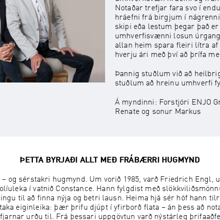
Notaðar trefjar fara svo í end
hráefni frá birgjum í nágren
skipi eða lestum þegar það e
umhverfisvænni losun úrgangs. 
allan heim spara fleiri lítra 
hverju ári með því að þrífa m
Þannig stuðlum við að heilbrig
stuðlum að hreinu umhverfi fy
Á myndinni
: Forstjóri ENJO 
Renate og sonur Markus
ÞETTA BYRJAÐI ALLT MEÐ FRÁBÆRRI HUGMYND
t – og sérstakri hugmynd. Um vorið 1985, varð Friedrich Engl, 
ð olíuleka í vatnið Constance. Hann fylgdist með slökkviliðsmönn
ngu til að finna nýja og betri lausn. Heima hjá sér hóf hann tilrau
aka eiginleika: þær þrifu djúpt í yfirborð flata – án þess að no
jarnar urðu til. Frá þessari uppgövtun varð nýstárleg þrifaaðfer