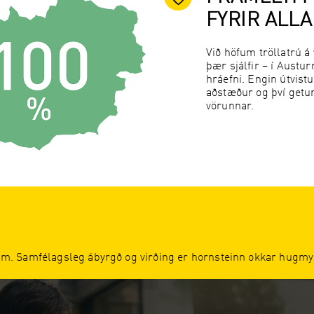
FYRIR ALL
Við höfum tröllatrú 
þær sjálfir – í Austu
hráefni. Engin útvistu
aðstæður og því getum
vörunnar.
. Samfélagsleg ábyrgð og virðing er hornsteinn okkar hugmy