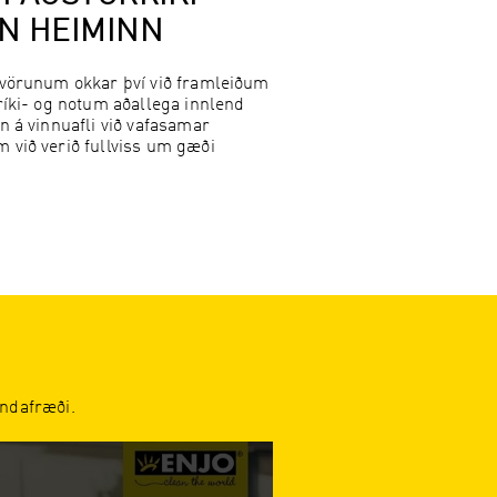
AN HEIMINN
á vörunum okkar því við framleiðum
rríki- og notum aðallega innlend
n á vinnuafli við vafasamar
 við verið fullviss um gæði
ndafræði.