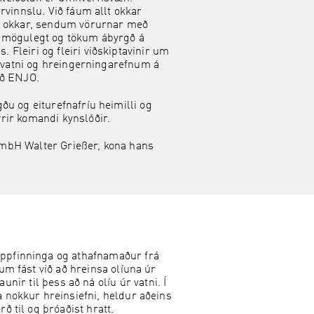
urvinnslu. Við fáum allt okkar
ni okkar, sendum vörurnar með
r mögulegt og tökum ábyrgð á
Fleiri og fleiri viðskiptavinir um
af vatni og hreingerningarefnum á
eð ENJO.
ðu og eiturefnafríu heimilli og
rir komandi kynslóðir.
GmbH Walter Grießer, kona hans
uppfinninga og athafnamaður frá
um fást við að hreinsa olíuna úr
nir til þess að ná olíu úr vatni. Í
ta nokkur hreinsiefni, heldur aðeins
ð til og þróaðist hratt.