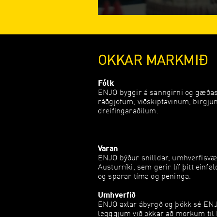
OKKAR MARKMIÐ
Fólk
ENJO byggir á sanngirni og gæða
ráðgjöfum, viðskiptavinum, birgj
dreifingaraðilum.
Varan
ENJO býður snilldar, umhverfisvæ
Austurríki, sem gerir líf þitt einfa
og sparar tíma og peninga.
Umhverfið
ENJO axlar ábyrgð og þökk sé EN
legggjum við okkar að mörkum til 