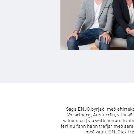
Saga ENJO byrjaði með eftirtek
Vorarlberg, Austurríki, vitni a
vatninu og það veitti honum hvatni
ferlinu fann hann trefjar með sérst
með vatni. ENJOtex tref