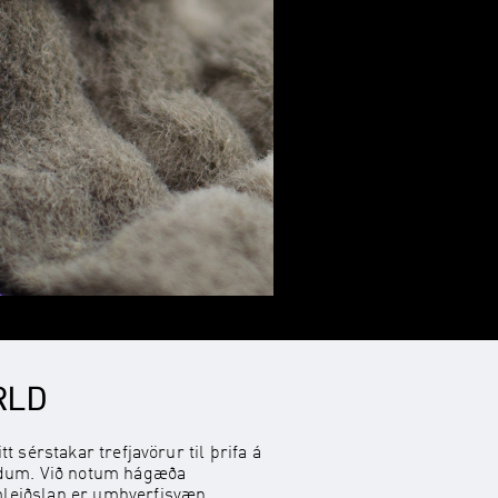
RLD
tt sérstakar trefjavörur til þrifa á
indum. Við notum hágæða
leiðslan er umhverfisvæn.