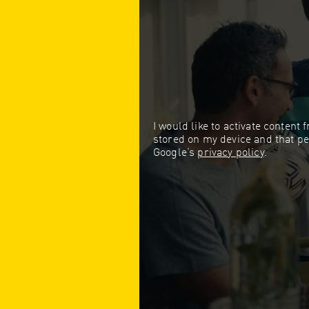
I would like to activate content
stored on my device and that pe
Google’s
privacy policy
.