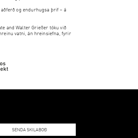
aðferð og endurhugsa þrif – á
ate and Walter Grießer tóku við
einu vatni, án hreinsiefna, fyrir
SENDA SKILABOÐ