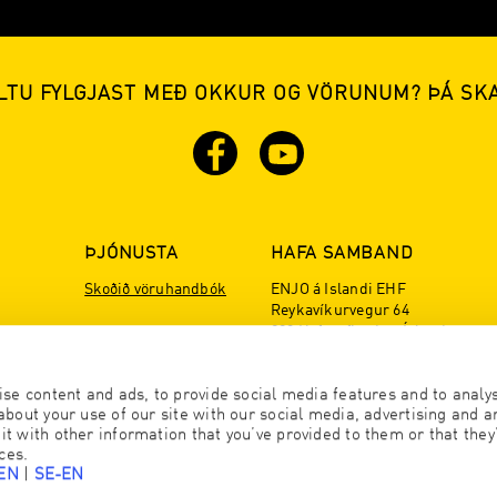
ILTU FYLGJAST MEÐ OKKUR OG VÖRUNUM? ÞÁ SK
ÞJÓNUSTA
HAFA SAMBAND
Skoðið vöruhandbók
ENJO á Islandi EHF
Reykavíkurvegur 64
220 Hafnarfjördur, Ísland
Hafa samband
Tel:555 1515
se content and ads, to provide social media features and to analyse
office@is.enjo.com
bout your use of our site with our social media, advertising and an
 with other information that you’ve provided to them or that they’
ces.
-EN
|
SE-EN