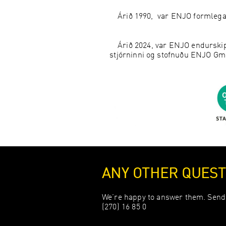
Árið 1990, var ENJO formlega
Árið 2024, var ENJO endurskipu
stjórninni og stofnuðu ENJO GmbH
ANY OTHER QUEST
We’re happy to answer them. Send 
(270) 16 85 0