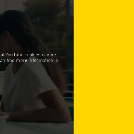
that YouTube cookies can be
can find more information in