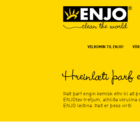
VELKOMIN TIL ENJO!
VÖR
Hreinlæti þarf e
Það þarf engin kemísk efni til að 
ENJOtex trefjum, alhliða vörulína 
ENJO leiðina. Það er þess virði