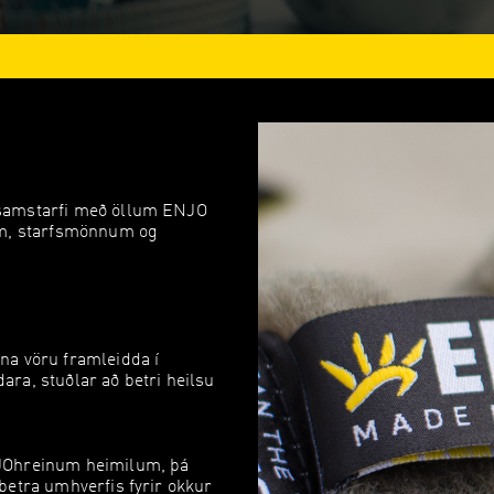
samstarfi með öllum ENJO
um, starfsmönnum og
na vöru framleidda í
ldara, stuðlar að betri heilsu
JOhreinum heimilum, þá
betra umhverfis fyrir okkur