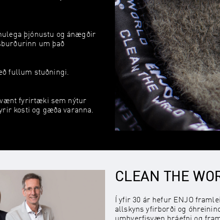
nulega þjónustu og ánægðir
nisburðurinn um það
ð fullum stuðningi.
uvænt fyrirtæki sem nýtur
rir kosti og gæða varanna.
CLEAN THE WO
Í yfir 30 ár hefur ENJO framlei
allskyns yfirborði og óhrein
umhverfisvæn hráefni og fram