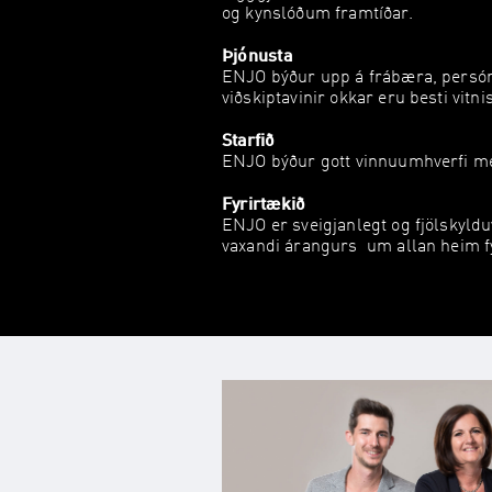
og kynslóðum framtíðar.
Þjónusta
ENJO býður upp á frábæra, persó
viðskiptavinir okkar eru besti vit
Starfið
ENJO býður gott vinnuumhverfi me
Fyrirtækið
ENJO er sveigjanlegt og fjölskyld
vaxandi árangurs um allan heim fy