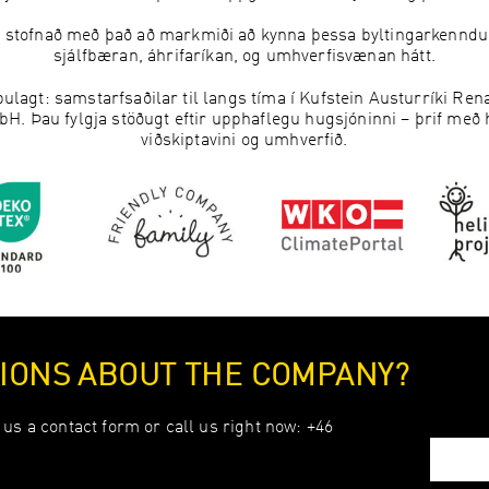
 stofnað með það að markmiði að kynna þessa byltingarkenndu 
sjálfbæran, áhrifaríkan, og umhverfisvænan hátt.
lagt: samstarfsaðilar til langs tíma í Kufstein Austurríki Ren
. Þau fylgja stöðugt eftir upphaflegu hugsjóninni – þrif með hr
viðskiptavini og umhverfið.
IONS ABOUT THE COMPANY?
us a contact form or call us right now: +46