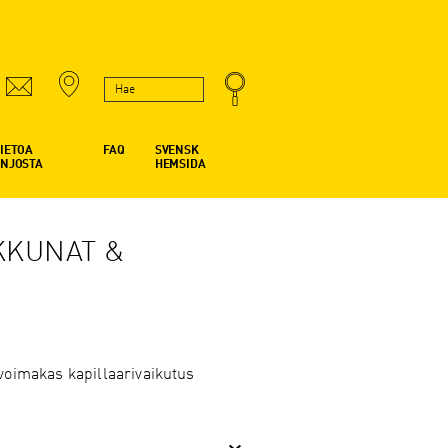
IETOA
FAQ
SVENSK
ENJOSTA
HEMSIDA
IKKUNAT &
 voimakas kapillaarivaikutus