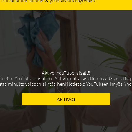
Kuivausliina ikkunat & yleissiivous käytetään.
Aktivoi YouTube-sisältö
ustan YouTube- sisällön. Aktivoimalla sisällön hyväksyn, että p
että minulta voidaan siirtää henkilötietoja YouTubeen (myös Yhdy
AKTIVOI