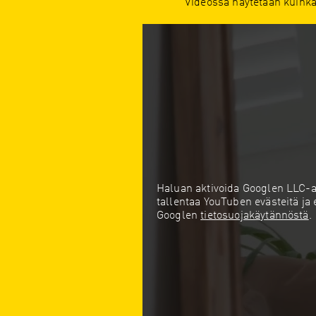
Videossa näytetään kuinka 
Haluan aktivoida Googlen LLC-al
tallentaa YouTuben evästeitä ja 
Googlen
tietosuojakäytännöstä
.