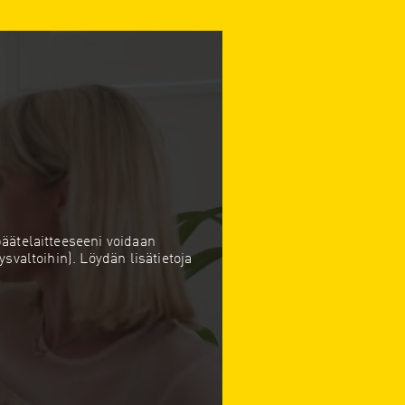
äätelaitteeseeni voidaan
svaltoihin). Löydän lisätietoja