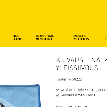
ENJO
ENJOPUHDAS
ENJOLIFE
T
T
ELÄMYS
MENETELMÄ
YRITTÄJYYS
KUIVAUSLIINA 
YLEISSIIVOUS
Tuotenro 50222
Erittäin imukykyinen jossa
Kuivaus ilman juovia