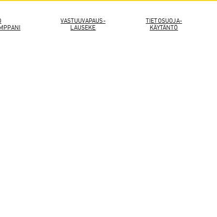
O
VASTUUVAPAUS-
TIETOSUOJA-
MPPANI
LAUSEKE
KÄYTÄNTÖ