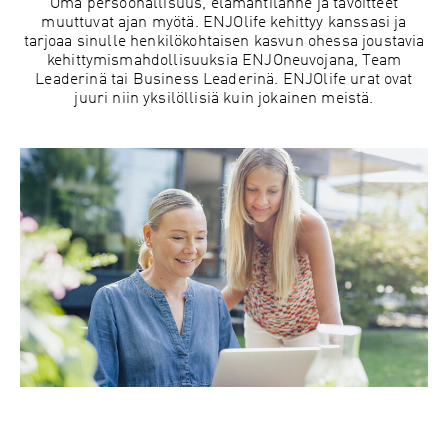
Oma persoonallisuus, elämäntilanne ja tavoitteet
muuttuvat ajan myötä. ENJOlife kehittyy kanssasi ja
tarjoaa sinulle henkilökohtaisen kasvun ohessa joustavia
kehittymismahdollisuuksia ENJOneuvojana, Team
Leaderinä tai Business Leaderinä. ENJOlife urat ovat
juuri niin yksilöllisiä kuin jokainen meistä.