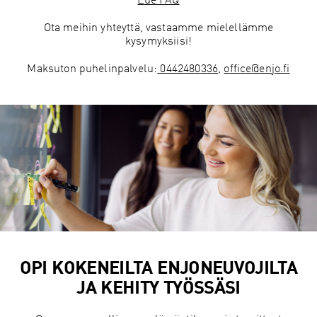
Lue FAQ
Ota meihin yhteyttä, vastaamme mielellämme
kysymyksiisi!
Maksuton puhelinpalvelu:
0442480336
,
office@enjo.fi
OPI KOKENEILTA ENJONEUVOJILTA
JA KEHITY TYÖSSÄSI