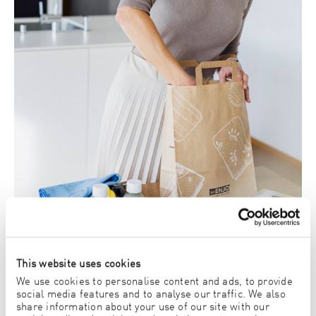
This website uses cookies
PÄÄTÄ ITSE TYÖAIKASI
We use cookies to personalise content and ads, to provide
Päätä itse miten paljon käytät aikaa ja kuinka paljon
social media features and to analyse our traffic. We also
ansaitset.
share information about your use of our site with our