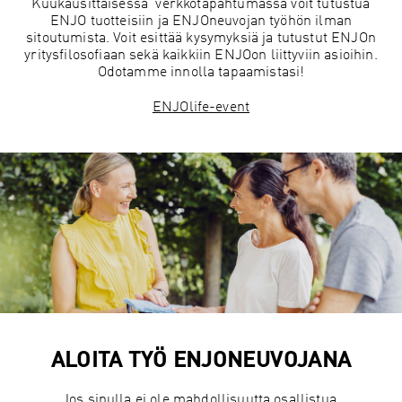
Kuukausittaisessa verkkotapahtumassa voit tutustua
ENJO tuotteisiin ja ENJOneuvojan työhön ilman
sitoutumista. Voit esittää kysymyksiä ja tutustut ENJOn
yritysfilosofiaan sekä kaikkiin ENJOon liittyviin asioihin.
Odotamme innolla tapaamistasi!
ENJOlife-event
ALOITA TYÖ ENJONEUVOJANA
Jos sinulla ei ole mahdollisuutta osallistua