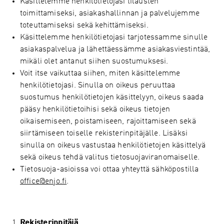
Käsittelemme henkilötietojasi tilausten
toimittamiseksi, asiakashallinnan ja palvelujemme
toteuttamiseksi sekä kehittämiseksi.
Käsittelemme henkilötietojasi tarjotessamme sinulle
asiakaspalvelua ja lähettäessämme asiakasviestintää,
mikäli olet antanut siihen suostumuksesi.
Voit itse vaikuttaa siihen, miten käsittelemme
henkilötietojasi. Sinulla on oikeus peruuttaa
suostumus henkilötietojen käsittelyyn, oikeus saada
pääsy henkilötietoihisi sekä oikeus tietojen
oikaisemiseen, poistamiseen, rajoittamiseen sekä
siirtämiseen toiselle rekisterinpitäjälle. Lisäksi
sinulla on oikeus vastustaa henkilötietojen käsittelyä
sekä oikeus tehdä valitus tietosuojaviranomaiselle.
Tietosuoja-asioissa voi ottaa yhteyttä sähköpostilla
office@enjo.fi
.
Rekisterinpitäjä