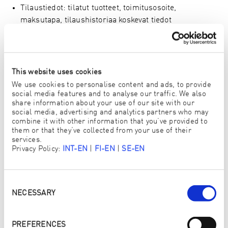
Tilaustiedot: tilatut tuotteet, toimitusosoite,
maksutapa, tilaushistoriaa koskevat tiedot
Maksutiedot: maksun tiedot (ei tallenneta maksukortin
tietoja)
Asiakkuuden hoitoon liittyvät tiedot, kuten
asiakaspalautteet, reklamaatiot sekä muu
This website uses cookies
asiakkuuteen liittyvä yhteydenpito ja viestintä
We use cookies to personalise content and ads, to provide
Uutiskirjeen tilaamista koskevat tiedot sekä tiedot
social media features and to analyse our traffic. We also
share information about your use of our site with our
osallistumisesta arvontoihin tai kilpailuihin
social media, advertising and analytics partners who may
Suostumukset ja kiellot, kuten markkinointiluvat
combine it with other information that you’ve provided to
them or that they’ve collected from your use of their
services.
Tietojen säilytysaika
Privacy Policy:
INT-EN
|
FI-EN
|
SE-EN
Henkilötietoja säilytetään seuraavasti:
Consent
Tilaustiedot: Säilytämme tilaustietoja 7 vuotta sen
Selection
NECESSARY
kalenterivuoden päättymisestä, jolloin olet viimeksi
tehnyt tilauksen VIP-Shopissamme, ENJO-
tapaamisessa tai ENJO-ryhmätapaamisessa. Tämä
PREFERENCES