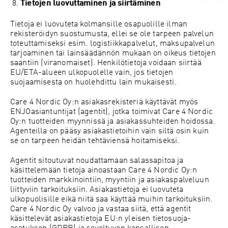
Tietojen luovuttaminen ja siirtäminen
Tietoja ei luovuteta kolmansille osapuolille ilman
rekisteröidyn suostumusta, ellei se ole tarpeen palvelun
toteuttamiseksi esim. logistiikkapalvelut, maksupalvelun
tarjoaminen tai lainsäädännön mukaan on oikeus tietojen
saantiin (viranomaiset). Henkilötietoja voidaan siirtää
EU/ETA-alueen ulkopuolelle vain, jos tietojen
suojaamisesta on huolehdittu lain mukaisesti.
Care 4 Nordic Oy:n asiakasrekisteriä käyttävät myös
ENJOasiantuntijat (agentit), jotka toimivat Care 4 Nordic
Oy:n tuotteiden myynnissä ja asiakassuhteiden hoidossa.
Agenteilla on pääsy asiakastietoihin vain siltä osin kuin
se on tarpeen heidän tehtäviensä hoitamiseksi.
Agentit sitoutuvat noudattamaan salassapitoa ja
käsittelemään tietoja ainoastaan Care 4 Nordic Oy:n
tuotteiden markkinointiin, myyntiin ja asiakaspalveluun
liittyviin tarkoituksiin. Asiakastietoja ei luovuteta
ulkopuolisille eikä niitä saa käyttää muihin tarkoituksiin.
Care 4 Nordic Oy valvoo ja vastaa siitä, että agentit
käsittelevät asiakastietoja EU:n yleisen tietosuoja-