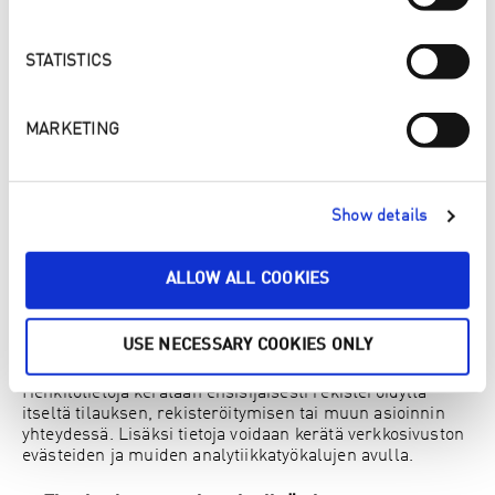
vastaa Suomen kirjanpitolain säilytysvaatimuksia.
Asiakaspalvelun yhteydessä kerätyt tiedot: Säilytämme
asiakaspalvelun yhteydessä kerättyjä tietoja 7 vuotta
STATISTICS
sen kalenterivuoden päättymisestä, jolloin olet
viimeksi ollut yhteydessä asiakaspalveluumme. Tämä
MARKETING
mahdollistaa reklamaatioiden ja riitatilanteiden
käsittelyn.
Markkinointitiedot: Niin kauan kuin rekisteröity on
Show details
antanut suostumuksensa. Tiedot poistetaan, jos
suostumus peruutetaan
Kun säilytysaika päättyy, tiedot poistetaan tai
ALLOW ALL COOKIES
anonymisoidaan tietoturvallisesti.
USE NECESSARY COOKIES ONLY
Säännönmukaiset tietolähteet
Henkilötietoja kerätään ensisijaisesti rekisteröidyltä
itseltä tilauksen, rekisteröitymisen tai muun asioinnin
yhteydessä. Lisäksi tietoja voidaan kerätä verkkosivuston
evästeiden ja muiden analytiikkatyökalujen avulla.