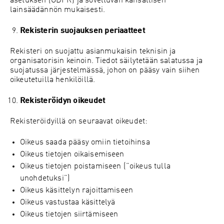
asetuksen (GDPR) ja soveltuvan kansallisen
lainsäädännön mukaisesti.
Rekisterin suojauksen periaatteet
Rekisteri on suojattu asianmukaisin teknisin ja
organisatorisin keinoin. Tiedot säilytetään salatussa ja
suojatussa järjestelmässä, johon on pääsy vain siihen
oikeutetuilla henkilöillä.
Rekisteröidyn oikeudet
Rekisteröidyillä on seuraavat oikeudet:
Oikeus saada pääsy omiin tietoihinsa
Oikeus tietojen oikaisemiseen
Oikeus tietojen poistamiseen (”oikeus tulla
unohdetuksi”)
Oikeus käsittelyn rajoittamiseen
Oikeus vastustaa käsittelyä
Oikeus tietojen siirtämiseen