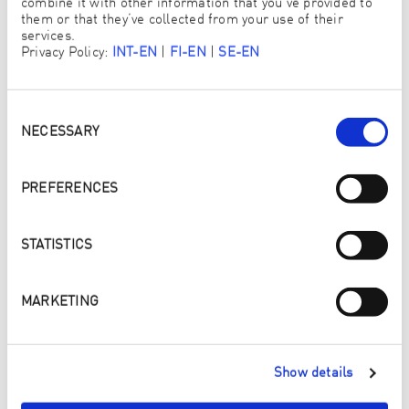
combine it with other information that you’ve provided to
HENKILÖKOHTAISET TIETOSI
them or that they’ve collected from your use of their
services.
Privacy Policy:
INT-EN
|
FI-EN
|
SE-EN
Consent
Selection
NECESSARY
ETUNIMI
*
PREFERENCES
SUKUNIMI
*
STATISTICS
SÄHKÖPOSTI
*
MARKETING
Show details
PUHELIN
*