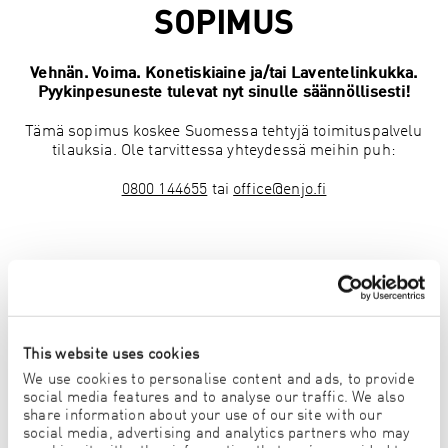
SOPIMUS
Vehnän. Voima. Konetiskiaine ja/tai Laventelinkukka.
Pyykinpesuneste tulevat nyt sinulle säännöllisesti!
Tämä sopimus koskee Suomessa tehtyjä toimituspalvelu
tilauksia. Ole tarvittessa yhteydessä meihin puh:
0800 144655
tai
office@enjo.fi
• HENKILÖTIEDOT
• TUOTEVALINTA
• TILAUS
This website uses cookies
We use cookies to personalise content and ads, to provide
social media features and to analyse our traffic. We also
share information about your use of our site with our
social media, advertising and analytics partners who may