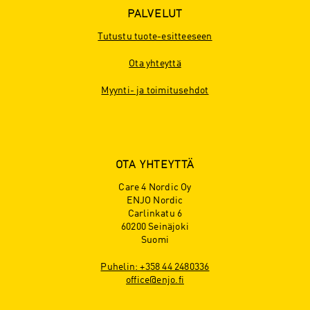
PALVELUT
Tutustu tuote-esitteeseen
Ota yhteyttä
Myynti- ja toimitusehdot
OTA YHTEYTTÄ
Care 4 Nordic Oy
ENJO Nordic
Carlinkatu 6
60200 Seinäjoki
Suomi
Puhelin: +358 44 2480336
office@enjo.fi