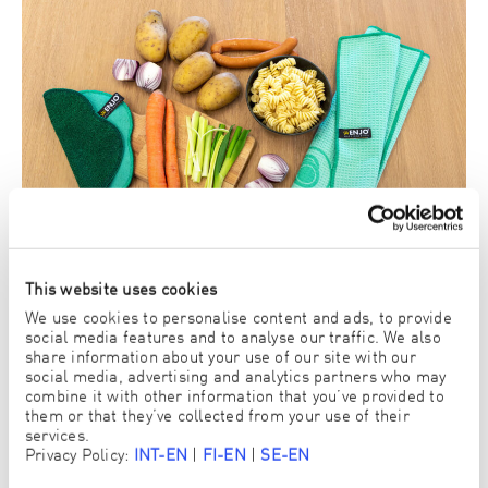
This website uses cookies
We use cookies to personalise content and ads, to provide
social media features and to analyse our traffic. We also
share information about your use of our site with our
OHJEET:
social media, advertising and analytics partners who may
combine it with other information that you’ve provided to
them or that they’ve collected from your use of their
Hienonna sipulit ja kuullota voissa, kunnes ne ovat
services.
kullanruskeita. Lisää esikypsennetyt, ohuiksi viipaloidut
Privacy Policy:
INT-EN
|
FI-EN
|
SE-EN
perunat ja pasta ja paista. Mausta suolalla ja pippurilla
ja ripottele päälle paprikajauhetta, jotta ruoka saa