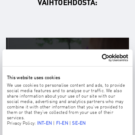
VAIHTOEHDOSTA:
Aktivoi YouTube-sisältö
Haluan aktivoida Googlen LLC-alustan YouTube- sisällön. Aktivoimalla
sisällön hyväksyn, että päätelaitteeseeni voidaan tallentaa YouTuben
evästeitä ja että minulta voidaan siirtää henkilötietoja YouTubeen (myös
Yhdysvaltoihin). Löydän lisätietoja Googlen
tietosuojakäytännöstä
.
This website uses cookies
AKTIVOI
We use cookies to personalise content and ads, to provide
social media features and to analyse our traffic. We also
share information about your use of our site with our
social media, advertising and analytics partners who may
combine it with other information that you’ve provided to
them or that they’ve collected from your use of their
services.
Privacy Policy:
INT-EN
|
FI-EN
|
SE-EN