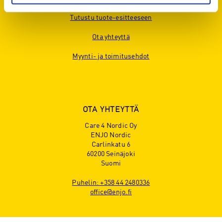
PALVELUT
Tutustu tuote-esitteeseen
Ota yhteyttä
Myynti- ja toimitusehdot
OTA YHTEYTTÄ
Care 4 Nordic Oy
ENJO Nordic
Carlinkatu 6
60200 Seinäjoki
Suomi
Puhelin: +358 44 2480336
office@enjo.fi