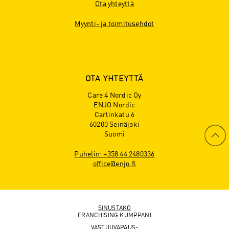
Ota yhteyttä
Myynti- ja toimitusehdot
OTA YHTEYTTÄ
Care 4 Nordic Oy
ENJO Nordic
Carlinkatu 6
60200 Seinäjoki
Suomi
Puhelin: +358 44 2480336
office@enjo.fi
SINUSTAKO
FRANCHISING KUMPPANI
VASTUUVAPAUS-