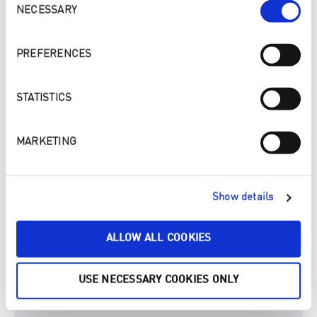
Selection
NECESSARY
SÄHKÖPOSTIOSOITE
*
PREFERENCES
HALUAISIN ILMOITTAUTUA SEURAAVAAN
STATISTICS
ASIAKASILTAAN:
*
MARKETING
VIESTI
Show details
ALLOW ALL COOKIES
USE NECESSARY COOKIES ONLY