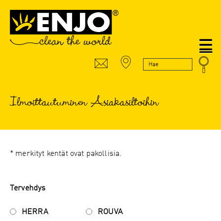
N
Ilmoittautuminen Asiakasiltoihin
* merkityt kentät ovat pakollisia.
Tervehdys
HERRA
ROUVA