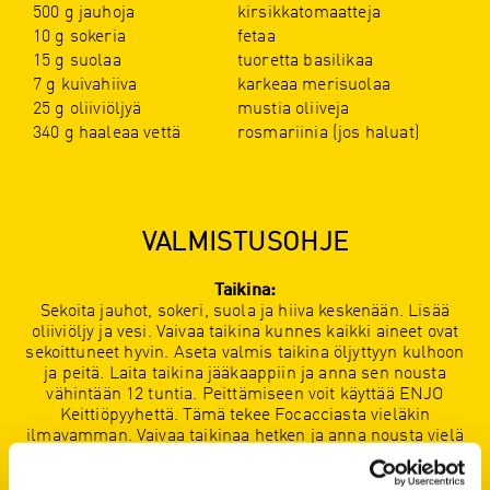
500 g jauhoja
kirsikkatomaatteja
10 g sokeria
fetaa
15 g suolaa
tuoretta basilikaa
7 g kuivahiiva
karkeaa merisuolaa
25 g oliiviöljyä
mustia oliiveja
340 g haaleaa vettä
rosmariinia (jos haluat)
VALMISTUSOHJE
Taikina:
Sekoita jauhot, sokeri, suola ja hiiva keskenään. Lisää
oliiviöljy ja vesi. Vaivaa taikina kunnes kaikki aineet ovat
sekoittuneet hyvin. Aseta valmis taikina öljyttyyn kulhoon
ja peitä. Laita taikina jääkaappiin ja anna sen nousta
vähintään 12 tuntia. Peittämiseen voit käyttää ENJO
Keittiöpyyhettä. Tämä tekee Focacciasta vieläkin
ilmavamman. Vaivaa taikinaa hetken ja anna nousta vielä
tunni ajan, peitettynä. Voit myö tehdä taikinasta 2-3
pienempää palloa, mieltymyksesi mukaan.