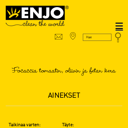
N
Focaccia tomaatin, oliivin ja fetan kera
AINEKSET
Taikinaa
varten
:
Täyte
: