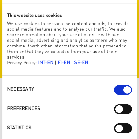
Täyte:
Esilämmitä uuni 210 asteeseen. Sivele leivinpelti
This website uses cookies
oliiviöljyllä, aseta taikinapallot pellille ja tasoita ne
We use cookies to personalise content and ads, to provide
varovasti kädelläsi. Viipaloi kirsikkatomaatit ja oliivit,
social media features and to analyse our traffic. We also
murenna feta. Aseta tomaatit, oliivi ja feta taikinan päälle.
share information about your use of our site with our
Ripottele vielä merisuola ja halutessasi rosmariiniä.
social media, advertising and analytics partners who may
Paista noin 25 minuuttia. Koristele tuore basilikalla.
combine it with other information that you’ve provided to
Nauti!
them or that they’ve collected from your use of their
services.
Privacy Policy:
INT-EN
|
FI-EN
|
SE-EN
Consent
Selection
NECESSARY
VIHJE
PREFERENCES
Uunipellin
puhdistamiseen ja
rasvan
STATISTICS
poistamiseen
suosittelemme