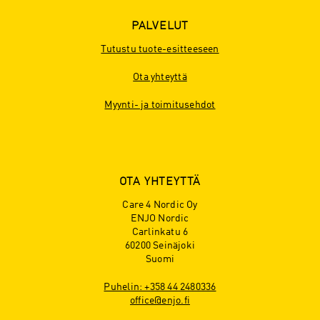
PALVELUT
Tutustu tuote-esitteeseen
Ota yhteyttä
Myynti- ja toimitusehdot
OTA YHTEYTTÄ
Care 4 Nordic Oy
ENJO Nordic
Carlinkatu 6
60200 Seinäjoki
Suomi
Puhelin: +358 44 2480336
office@enjo.fi