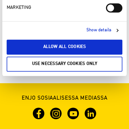
MARKETING
Show details
ALLOW ALL COOKIES
Keittiökinnastamme. Kuidun tulisi olla kostea tai märkä.
Tiukka, kiinni palanut lika voidaan ensin puhdistaa
ENJO:n Kiillotusja hankaustahnalla. Puhdista kevyesti
hangaten vihreä-mustaraidallisella puolella. Kuivaa
USE NECESSARY COOKIES ONLY
Kuivausliina Keittiöllä.
ENJO SOSIAALISESSA MEDIASSA