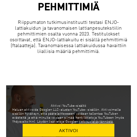
PEHMITTIMIÄ
Riippumaton tutkimusinstituutti testasi ENJO-
lattiakuidun ja tavanomaisen lattianpesutekstiilin
pehmittimien osalta vuonna 2023. Testitulokset
osoittavat, että ENJO-lattiakuitu ei sisällä pehmittimiä
(ftalaatteja). Tavanomaisessa lattiakuidussa havaittiin
liiallisia määriä pehmittimiä.
Aktivoi YouTube-sisältö
Haluan aktivoida Googlen LLC-alustan YouTube- sisällön. Aktivoimalla
sisällön hyväksyn, että päätelaitteeseeni voidaan tallentaa YouTuben
evästeitä ja että minulta voidaan siirtää henkilötietoja YouTubeen (myös
Yhdysvaltoihin). Löydän lisätietoja Googlen
tietosuojakäytännöstä
.
AKTIVOI