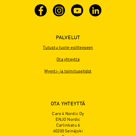
PALVELUT
Tutustu tuote-esitteeseen
Ota yhteyttä
Myynti- ja toimitusehdot
OTA YHTEYTTÄ
Care 4 Nordic Oy
ENJO Nordic
Carlinkatu 6
60200 Seinäjoki