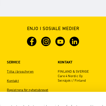
ENJO I SOSIALE MEDIER
SERVICE
KONTAKT
Titta i broschyren
FINLAND & SVERIGE
Care 4 Nordic Oy
Seinäjoki / Finland
Kontakt
Registrera för nyhetsbrevet
Tel.: +358 44 2480336 (FI & SE)
office@enjo.se