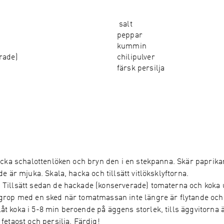
salt
peppar
kummin
rade)
chilipulver
färsk persilja
Hacka schalottenlöken och bryn den i en stekpanna. Skär paprika
de är mjuka. Skala, hacka och tillsätt vitlöksklyftorna.
 Tillsätt sedan de hackade (konserverade) tomaterna och koka 
 grop med en sked när tomatmassan inte längre är flytande och
t koka i 5-8 min beroende på äggens storlek, tills äggvitorna 
fetaost och persilja. Färdig!