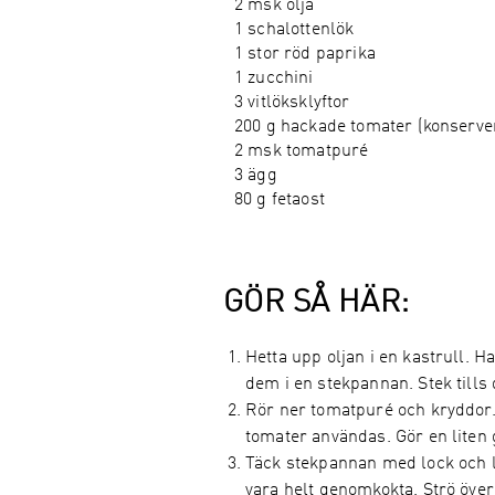
2 msk olja
1 schalottenlök
1 stor röd paprika
1 zucchini
3 vitlöksklyftor
200 g hackade tomater (konserve
2 msk tomatpuré
3 ägg
80 g fetaost
GÖR SÅ HÄR:
Hetta upp oljan i en kastrull. 
dem i en stekpannan. Stek tills 
Rör ner tomatpuré och kryddor.
tomater användas. Gör en liten
Täck stekpannan med lock och lå
vara helt genomkokta. Strö över 