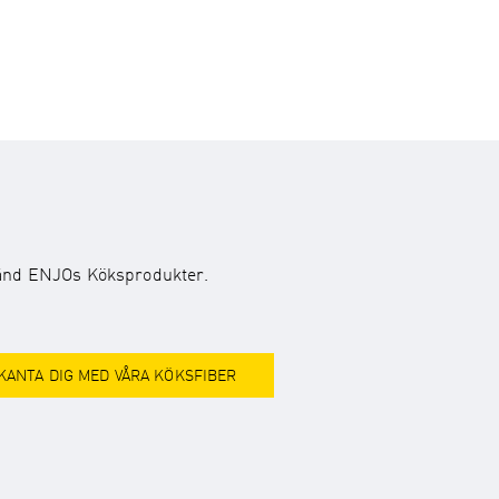
använd ENJOs Köksprodukter.
KANTA DIG MED VÅRA KÖKSFIBER