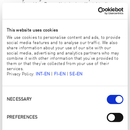
eller vid en Personligt visning. Kontakta din
ENJOpreneur för mer information!
This website uses cookies
We use cookies to personalise content and ads, to provide
social media features and to analyse our traffic. We also
share information about your use of our site with our
social media, advertising and analytics partners who may
Aktiver YouTube-innhold
Jeg vil aktivere innholdet på YouTube, en plattform fra Google LLC. Ved
combine it with other information that you’ve provided to
å aktivere den godtar jeg at informasjonskapsler fra YouTube kan lagres
them or that they’ve collected from your use of their
i terminalenheten min og at personopplysninger kan overføres fra meg
til YouTube (også til USA). Jeg finner mer informasjon om dette i
services.
Googles
personvernregler
.
Privacy Policy:
INT-EN
|
FI-EN
|
SE-EN
AKTIVER
Consent
Selection
NECESSARY
PREFERENCES
BEVISAD RENHET