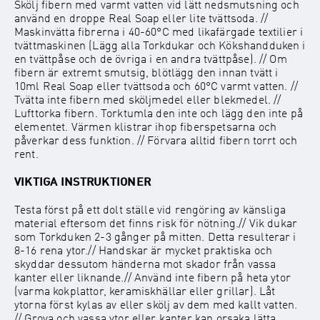
Skölj fibern med varmt vatten vid lätt nedsmutsning och
använd en droppe Real Soap eller lite tvättsoda. //
Maskinvätta fibrerna i 40-60°C med likafärgade textilier i
tvättmaskinen (Lägg alla Torkdukar och Kökshandduken i
en tvättpåse och de övriga i en andra tvättpåse). // Om
fibern är extremt smutsig, blötlägg den innan tvätt i
10ml Real Soap eller tvättsoda och 60°C varmt vatten. //
Tvätta inte fibern med sköljmedel eller blekmedel. //
Lufttorka fibern. Torktumla den inte och lägg den inte på
elementet. Värmen klistrar ihop fiberspetsarna och
påverkar dess funktion. // Förvara alltid fibern torrt och
rent.
VIKTIGA INSTRUKTIONER
Testa först på ett
dolt ställe
vid rengöring av känsliga
material eftersom det finns risk för nötning.// Vik dukar
som Torkduken 2-3 gånger på mitten. Detta resulterar i
8-16 rena ytor.// Handskar är mycket praktiska och
skyddar dessutom händerna mot skador från vassa
kanter eller liknande.// Använd inte fibern på heta ytor
(varma kokplattor, keramiskhällar eller grillar). Låt
ytorna först kylas av eller skölj av dem med kallt vatten.
// Grova och vassa ytor eller kanter kan orsaka lätta