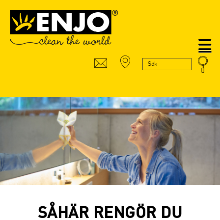
N
SÅHÄR RENGÖR DU