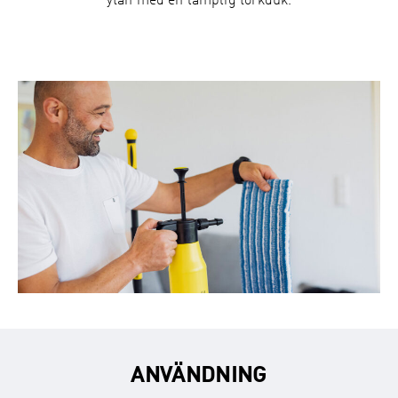
ytan med en lämplig torkduk.
ANVÄNDNING