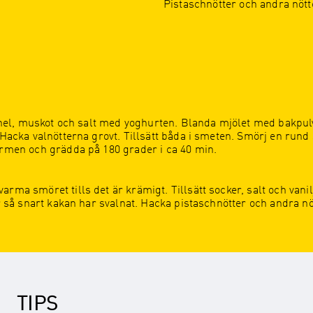
Pistaschnötter och andra nötte
kanel, muskot och salt med yoghurten. Blanda mjölet med bakpulv
. Hacka valnötterna grovt. Tillsätt båda i smeten. Smörj en ru
ormen och grädda på 180 grader i ca 40 min.
rma smöret tills det är krämigt. Tillsätt socker, salt och vani
er så snart kakan har svalnat. Hacka pistaschnötter och andra n
TIPS