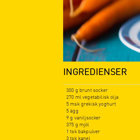
INGREDIENSER
300 g brunt socker
270 ml vegetabilisk olja
5 msk grekisk yoghurt
5 ägg
9 g vaniljsocker
375 g mjöl
1 tsk bakpulver
3 tsk kanel