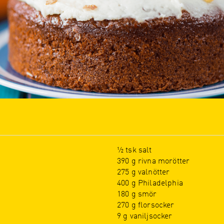
½ tsk salt
390 g rivna morötter
275 g valnötter
400 g Philadelphia
180 g smör
270 g florsocker
9 g vaniljsocker