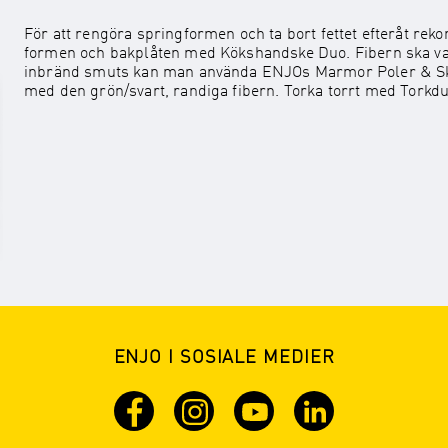
För att rengöra springformen och ta bort fettet efteråt re
formen och bakplåten med Kökshandske Duo. Fibern ska vara 
inbränd smuts kan man använda ENJOs Marmor Poler & Sku
med den grön/svart, randiga fibern. Torka torrt med Torkd
ENJO I SOSIALE MEDIER