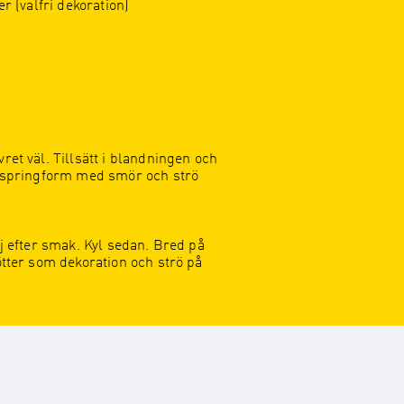
r (valfri dekoration)
ret väl. Tillsätt i blandningen och
nd springform med smör och strö
lj efter smak. Kyl sedan. Bred på
ötter som dekoration och strö på