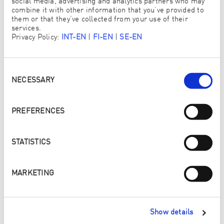
social media, advertising and analytics partners who may
combine it with other information that you’ve provided to
them or that they’ve collected from your use of their
services.
Privacy Policy:
INT-EN
|
FI-EN
|
SE-EN
Consent
Selection
NECESSARY
PREFERENCES
L?ENTUSIASMO PORTA AL SUCCESSO
STATISTICS
Gestisci il tuo team e sviluppa la tua leadership.
MARKETING
COSA POTRESTI GUADAGNARE
Show details
COME CONSULENTE ENJO?