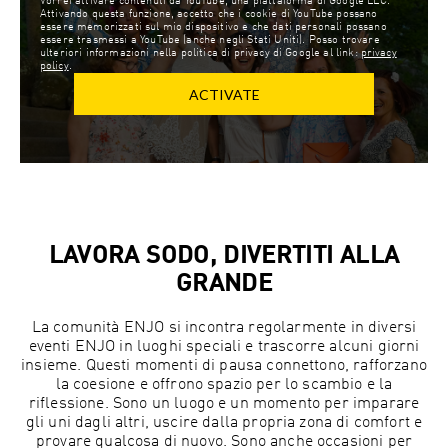
Vorrei attivare contenuti da YouTube, una piattaforma di Google LLC.
Attivando questa funzione, accetto che i cookie di YouTube possano
essere memorizzati sul mio dispositivo e che dati personali possano
essere trasmessi a YouTube (anche negli Stati Uniti). Posso trovare
ulteriori informazioni nella politica di privacy di Google al link:
privacy
policy
.
ACTIVATE
LAVORA SODO, DIVERTITI ALLA
GRANDE
La comunità ENJO si incontra regolarmente in diversi
eventi ENJO in luoghi speciali e trascorre alcuni giorni
insieme. Questi momenti di pausa connettono, rafforzano
la coesione e offrono spazio per lo scambio e la
riflessione. Sono un luogo e un momento per imparare
gli uni dagli altri, uscire dalla propria zona di comfort e
provare qualcosa di nuovo. Sono anche occasioni per