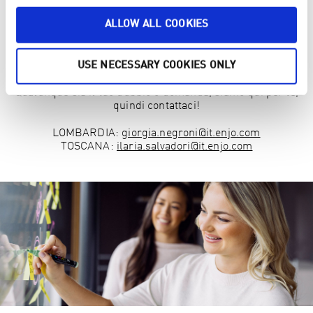
ALLOW ALL COOKIES
Nelle pagina Domande frequenti risponderemo alle
domande più comuni sull’ENJOlife.
Vai alle Domande Frequenti
USE NECESSARY COOKIES ONLY
Qualunque sia il tuo dubbio o domanda, siamo qui per te,
quindi contattaci!
LOMBARDIA:
giorgia.negroni@it.enjo.com
TOSCANA:
ilaria.salvadori@it.enjo.com