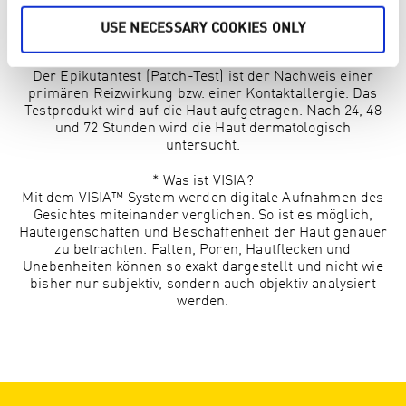
• Klinisch-dermatologischen Anwendungstest mit dem
VISIA-System*
USE NECESSARY COOKIES ONLY
* Was ist ein Epikutantest?
Der Epikutantest (Patch-Test) ist der Nachweis einer
primären Reizwirkung bzw. einer Kontaktallergie. Das
Testprodukt wird auf die Haut aufgetragen. Nach 24, 48
und 72 Stunden wird die Haut dermatologisch
untersucht.
* Was ist VISIA?
Mit dem VISIA™ System werden digitale Aufnahmen des
Gesichtes miteinander verglichen. So ist es möglich,
Hauteigenschaften und Beschaffenheit der Haut genauer
zu betrachten. Falten, Poren, Hautflecken und
Unebenheiten können so exakt dargestellt und nicht wie
bisher nur subjektiv, sondern auch objektiv analysiert
werden.