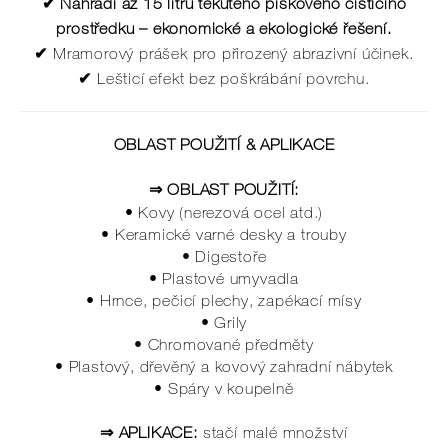
✔ Nahradí až 15 litrů tekutého pískového čisticího
prostředku – ekonomické a ekologické řešení.
✔
Mramorový prášek pro přirozený abrazivní účinek.
✔
Lešticí efekt bez poškrábání povrchu.
OBLAST POUŽITÍ & APLIKACE
⇒ OBLAST POUŽITÍ:
• Kovy (nerezová ocel atd.)
• Keramické varné desky a trouby
• Digestoře
• Plastové umyvadla
• Hrnce, pečicí plechy, zapékací mísy
• Grily
• Chromované předměty
• Plastový, dřevěný a kovový zahradní nábytek
• Spáry v koupelně
⇒ APLIKACE:
stačí malé množství