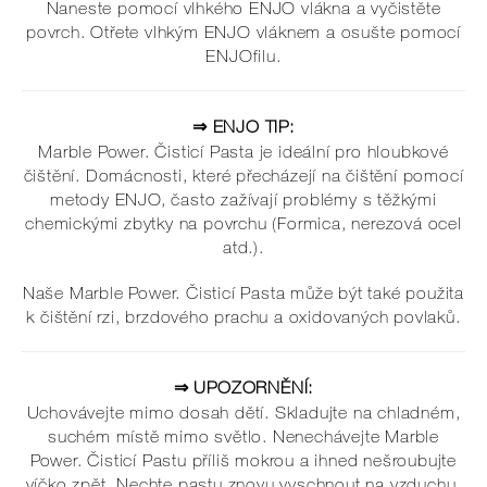
Naneste pomocí vlhkého ENJO vlákna a vyčistěte
povrch. Otřete vlhkým ENJO vláknem a osušte pomocí
ENJOfilu.
⇒ ENJO TIP:
Marble Power. Čisticí Pasta je ideální pro hloubkové
čištění. Domácnosti, které přecházejí na čištění pomocí
metody ENJO, často zažívají problémy s těžkými
chemickými zbytky na povrchu (Formica, nerezová ocel
atd.).
Naše Marble Power. Čisticí Pasta může být také použita
k čištění rzi, brzdového prachu a oxidovaných povlaků.
⇒ UPOZORNĚNÍ:
Uchovávejte mimo dosah dětí. Skladujte na chladném,
suchém místě mimo světlo. Nenechávejte Marble
Power. Čisticí Pastu příliš mokrou a ihned nešroubujte
víčko zpět. Nechte pastu znovu vyschnout na vzduchu.