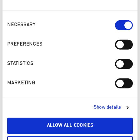
Consent
Selection
NECESSARY
PREFERENCES
STATISTICS
MARKETING
WHEAT POWER. GEL DO MYČKY 300/1000 ml
Show details
Kód 52005/52027
ALLOW ALL COOKIES