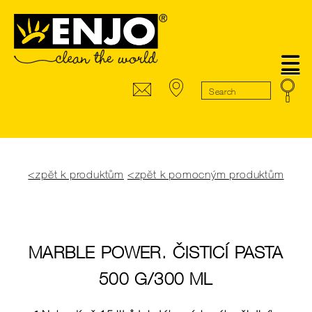
N
<zpět k produktům
<zpět k pomocným produktům
MARBLE POWER. ČISTICÍ PASTA
500 G/300 ML