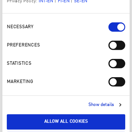
Privacy Policy:
INT-EN
|
FI-EN
|
SE-EN
Consent
Activate YouTube content
Selection
NECESSARY
I would like to activate content from YouTube, a platform of Google
LLC. By activating, I agree that YouTube cookies can be stored on my
device and that personal data can be transmitted to YouTube (also in
the USA). I can find more information in Google’s
privacy policy
.
PREFERENCES
ACTIVATE
STATISTICS
MARKETING
PROKÁZANÁ ČISTOTA
Show details
Hans Hirschmann, expert na hygienu z Hygienického
ALLOW ALL COOKIES
úřadu Vorarlberska, několikrát otestoval naše vlákna
pomocí Lumitestru a potvrdil, že náš čisticí systém je