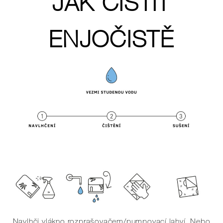
JAK ČISTIT
ENJOČISTĚ
Navlhči vlákno rozprašovačem/pumpovací lahví. Nebo