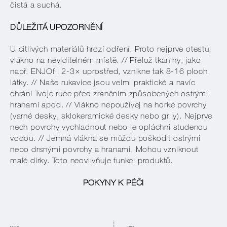
čistá a suchá.
DŮLEŽITÁ UPOZORNĚNÍ
U citlivých materiálů hrozí odření. Proto nejprve otestuj
vlákno na neviditelném místě. // Přelož tkaniny, jako
např. ENJOfil 2-3× uprostřed, vznikne tak 8-16 ploch
látky. // Naše rukavice jsou velmi praktické a navíc
chrání Tvoje ruce před zraněním způsobených ostrými
hranami apod. // Vlákno nepoužívej na horké povrchy
(varné desky, sklokeramické desky nebo grily). Nejprve
nech povrchy vychladnout nebo je opláchni studenou
vodou. // Jemná vlákna se můžou poškodit ostrými
nebo drsnými povrchy a hranami. Mohou vzniknout
malé dírky. Toto neovlivňuje funkci produktů.
POKYNY K PÉČI