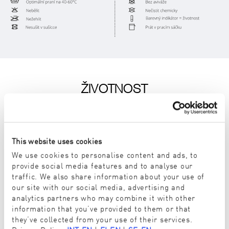
ŽIVOTNOST
HYGIENICKÝ ÚKLID
V závislosti na způsobu a místě použití, bude mít Tvoje
vlákno ENJO optimální čisticí výkon po dobu tří let. Po
This website uses cookies
uplynutí této doby se čisticí výkon výrazně snižuje. Po
We use cookies to personalise content and ads, to
4. roce se čisticí výkon snižuje na 44 %. Doporučujeme
provide social media features and to analyse our
vyměnit vlákno po 3. roce nebo využít bezplatnou
traffic. We also share information about your use of
kontrolu vlákna během Servisní nebo Osobní Schůzky.
our site with our social media, advertising and
Pro více informací kontaktujte svého ENJOkonzultanta.
analytics partners who may combine it with other
information that you’ve provided to them or that
they’ve collected from your use of their services.