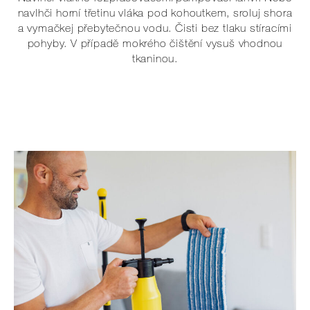
navlhči horní třetinu vláka pod kohoutkem, sroluj shora
a vymačkej přebytečnou vodu. Čisti bez tlaku stíracími
pohyby. V případě mokrého čištění vysuš vhodnou
tkaninou.