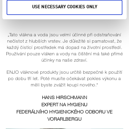
6× hygieničtější než tradiční čisticí metody.
USE NECESSARY COOKIES ONLY
„Tato vlákna a voda jsou velmi účinné při odstraňování
nečistot z hlubších vrstev. Je důležité si pamatovat, že
každý čisticí prostředek má dopad na životní prostředí.
Používání pouze vláken a vody na čištění má také přímé
účinky na naše zdraví.
ENJO vláknové produkty jsou určitě bezpečné k použití
po dobu tří let. Poté musíte očekávat pokles výkonu a
měli byste zvážit koupi nového.“
HANS HIRSCHMANN
EXPERT NA HYGIENU
FEDERÁLNÍHO HYGIENICKÉHO ODBORU VE
VORARLBERGU