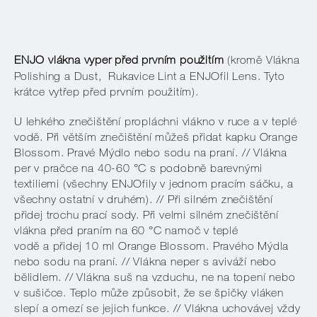
ENJO vlákna vyper před prvním použitím
(kromě Vlákna
Polishing a Dust, Rukavice Lint a ENJOfil Lens. Tyto
krátce vytřep před prvním použitím).
U lehkého znečištění propláchni vlákno v ruce a v teplé
vodě. Při větším znečištění můžeš přidat kapku Orange
Blossom. Pravé Mýdlo nebo sodu na praní. // Vlákna
per v pračce na 40-60 °C s podobně barevnými
textiliemi (všechny ENJOfily v jednom pracím sáčku, a
všechny ostatní v druhém). // Při silném znečištění
přidej trochu prací sody. Při velmi silném znečištění
vlákna před praním na 60 °C namoč v teplé
vodě a přidej 10 ml Orange Blossom. Pravého Mýdla
nebo sodu na praní. // Vlákna neper s aviváží nebo
bělidlem. // Vlákna suš na vzduchu, ne na topení
nebo
v sušičce. Teplo může způsobit, že se špičky vláken
slepí a omezí se jejich funkce. // Vlákna uchovávej vždy