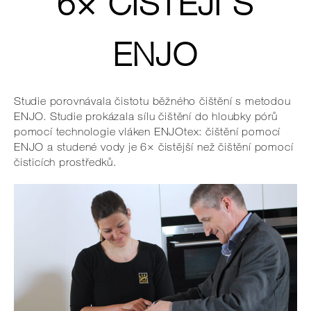
6× ČISTĚJI S
ENJO
Studie porovnávala čistotu běžného čištění s metodou
ENJO. Studie prokázala sílu čištění do hloubky pórů
pomocí technologie vláken ENJOtex: čištění pomocí
ENJO a studené vody je 6× čistější než čištění pomocí
čisticích prostředků.