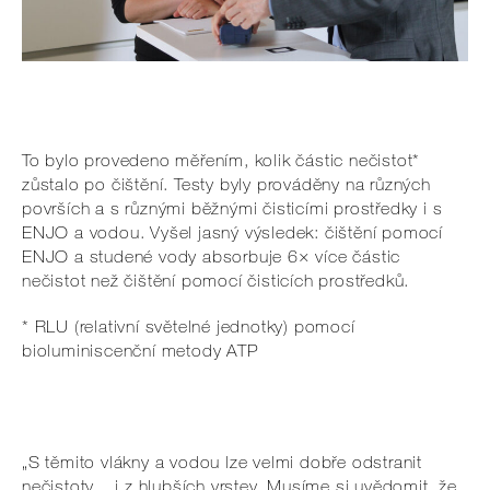
To bylo provedeno měřením, kolik částic nečistot*
zůstalo po čištění. Testy byly prováděny na různých
površích a s různými běžnými čisticími prostředky i s
ENJO a vodou. Vyšel jasný výsledek: čištění pomocí
ENJO a studené vody absorbuje 6× více částic
nečistot než čištění pomocí čisticích prostředků.
* RLU (relativní světelné jednotky) pomocí
bioluminiscenční metody ATP
„S těmito vlákny a vodou lze velmi dobře odstranit
nečistoty i z hlubších vrstev. Musíme si uvědomit, že