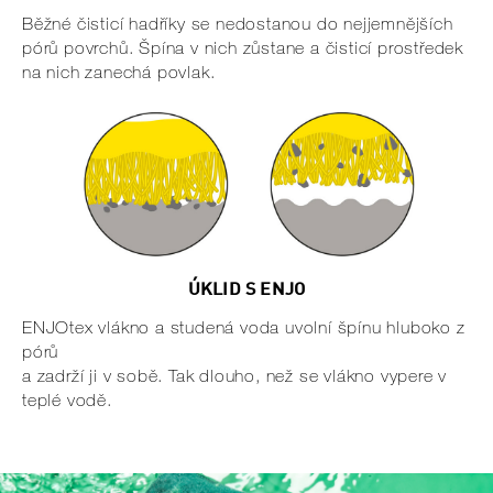
Běžné čisticí hadříky se nedostanou do nejjemnějších
pórů povrchů. Špína v nich zůstane a čisticí prostředek
na nich zanechá povlak.
ÚKLID S ENJO
ENJOtex vlákno a studená voda uvolní špínu hluboko z
pórů
a zadrží ji v sobě. Tak dlouho, než se vlákno vypere v
teplé vodě.