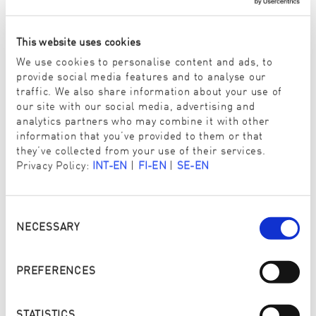
This website uses cookies
We use cookies to personalise content and ads, to
PROKÁZANÁ ČISTOTA
provide social media features and to analyse our
traffic. We also share information about your use of
Hans Hirschmann, odborník na hygienu z
our site with our social media, advertising and
Vorarlberského zemského hygienického úřadu,
analytics partners who may combine it with other
několikrát testoval naše vlákna pomocí přístroje
information that you’ve provided to them or that
Lumitester a potvrdil, že náš systém čištění je 6×
they’ve collected from your use of their services.
hygieničtější než běžné metody čištění.
Privacy Policy:
INT-EN
|
FI-EN
|
SE-EN
Consent
Selection
NECESSARY
PREFERENCES
Activate YouTube content
I would like to activate content from YouTube, a platform of Google
LLC. By activating, I agree that YouTube cookies can be stored on my
device and that personal data can be transmitted to YouTube (also in
STATISTICS