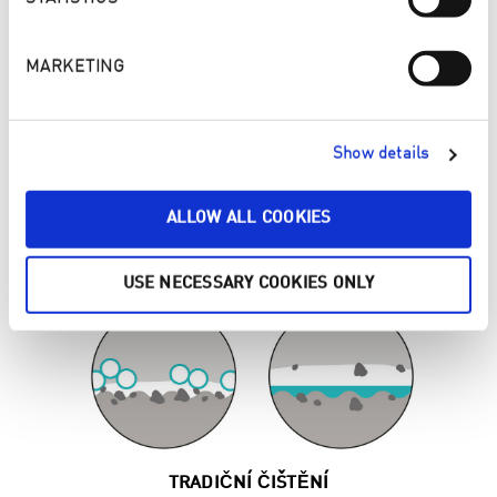
the USA). I can find more information in Google’s
privacy policy
.
ACTIVATE
MARKETING
Show details
ALLOW ALL COOKIES
6× ÚČINNĚJŠÍ NEŽ ÚKLID S
ČISTICÍMI PROSTŘEDKY
USE NECESSARY COOKIES ONLY
TRADIČNÍ ČIŠTĚNÍ