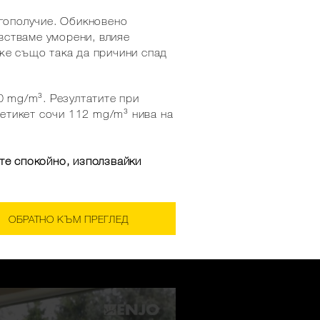
агополучие. Обикновено
увстваме уморени, влияе
же също така да причини спад
0 mg/m³. Резултатите при
етикет сочи 112 mg/m³ нива на
те спокойно, използвайки
ОБРАТНО КЪМ ПРЕГЛЕД