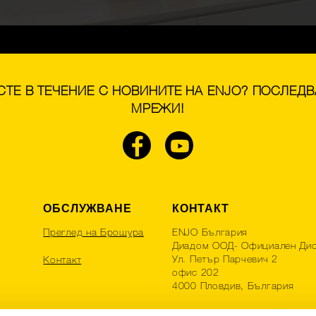
 СТЕ В ТЕЧЕНИЕ С НОВИНИТЕ НА ENJO? ПОСЛЕД
МРЕЖИ!
ОБСЛУЖВАНЕ
КОНТАКТ
Преглед на Брошура
ENJO България
Диадом ООД- Официален Дис
Ул. Петър Парчевич 2
Контакт
офис 202
4000 Пловдив, България
Tel:+359 888 981 161 | +359