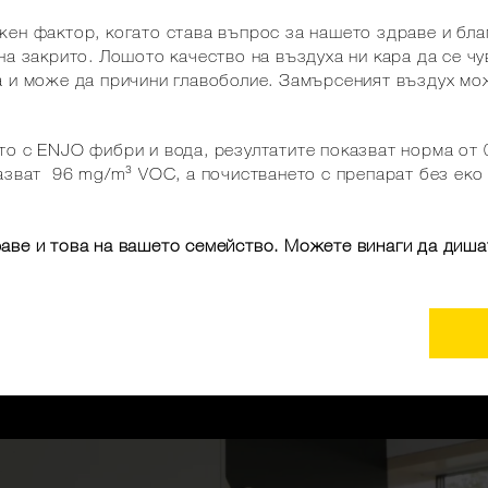
ен фактор, когато става въпрос за нашето здраве и бл
на закрито. Лошото качество на въздуха ни кара да се ч
а и може да причини главоболие. Замърсеният въздух мо
о с ENJO фибри и вода, резултатите показват норма от 
азват 96 mg/m³ VOC, а почистването с препарат без еко 
аве и това на вашето семейство. Можете винаги да диша