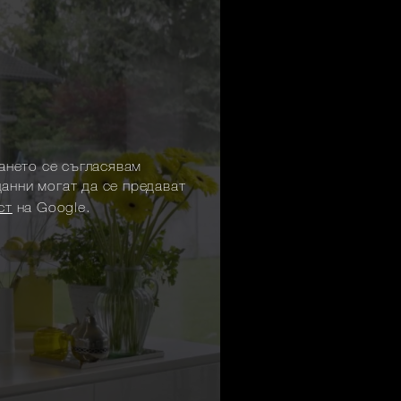
ането се съгласявам
данни могат да се предават
ст
на Google.