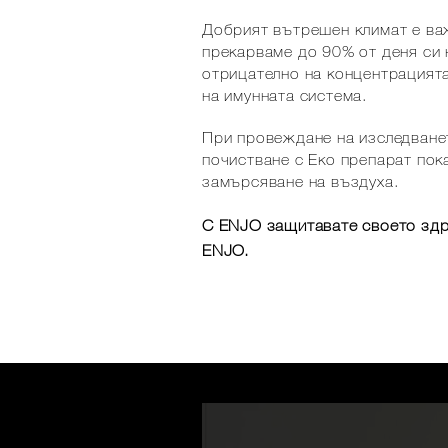
Добрият вътрешен климат е важ
прекарваме до 90% от деня си 
отрицателно на концентрацият
на имунната система.
При провеждане на изследванет
почистване с Еко препарат пок
замърсяване на въздуха.
С ENJO защитавате своето здр
ENJO.