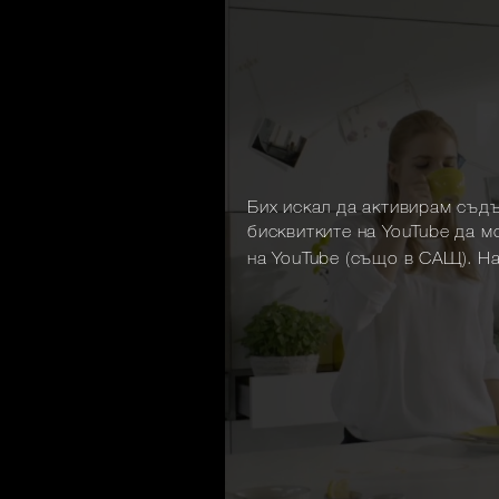
Бих искал да активирам съд
бисквитките на YouTube да м
на YouTube (също в САЩ). Н