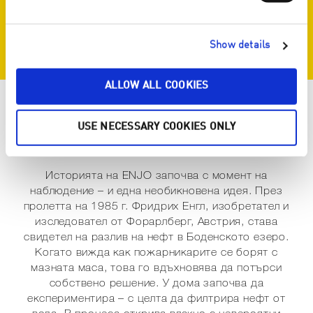
Show details
ALLOW ALL COOKIES
ВСИЧКО ЗАПОЧНА С ЕДНА
USE NECESSARY COOKIES ONLY
ГЕНИАЛНА ИДЕЯ
Историята на ENJO започва с момент на
наблюдение – и една необикновена идея. През
пролетта на 1985 г. Фридрих Енгл, изобретател и
изследовател от Форарлберг, Австрия, става
свидетел на разлив на нефт в Боденското езеро.
Когато вижда как пожарникарите се борят с
мазната маса, това го вдъхновява да потърси
собствено решение. У дома започва да
експериментира – с целта да филтрира нефт от