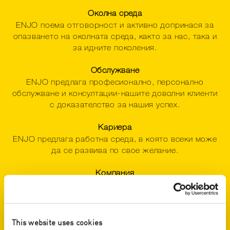
Околна среда
ENJO поема отговорност и активно допринася за
опазването на околната среда, както за нас, така и
за идните поколения.
Обслужване
ENJO предлага професионално, персонално
обслужване и консултации-нашите доволни клиенти
с доказателство за нашия успех.
Кариера
ENJO предлага работна среда, в която всеки може
да се развива по свое желание.
Компания
ENJO е гъвкава, семейно-ориентирана компания,
което непрекъснато увеличава икономическия си
успех и качество.
This website uses cookies