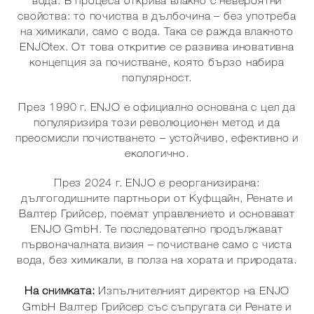
вода. В процеса открива влакно с невероятни
свойства: то почиства в дълбочина – без употреба
на химикали, само с вода. Така се ражда влакното
ENJOtex. От това откритие се развива иновативна
концепция за почистване, която бързо набира
популярност.
През 1990 г. ENJO е официално основана с цел да
популяризира този революционен метод и да
преосмисли почистването – устойчиво, ефективно и
екологично.
През 2024 г. ENJO е реорганизирана:
дългогодишните партньори от Куфщайн, Ренате и
Валтер Грийсер, поемат управлението и основават
ENJO GmbH. Те последователно продължават
първоначалната визия – почистване само с чиста
вода, без химикали, в полза на хората и природата.
На снимката:
Изпълнителният директор на ENJO
GmbH Валтер Грийсер със съпругата си Ренате и