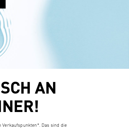
SCH AN
NNER!
 Verkaufspunkten*. Das sind die