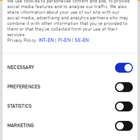
We use cookies to personalise content and ads, to provide
social media features and to analyse our traffic. We also
share information about your use of our site with our
Enjo vs. tradisjonell rengjøring
social media, advertising and analytics partners who may
combine it with other information that you’ve provided to
them or that they’ve collected from your use of their
services.
Privacy Policy:
INT-EN
|
FI-EN
|
SE-EN
Consent
Selection
NECESSARY
PREFERENCES
STATISTICS
MARKETING