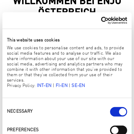
WILLKOMMEN BEI ENJO
ÖSTERREICH
Mit unseren Produkten reinigst Du Dein Zuhause schnell
und einfach – nur mit Wasser. So schützt Du Deine
Gesundheit und die Umwelt.
This website uses cookies
We use cookies to personalise content and ads, to provide
social media features and to analyse our traffic. We also
share information about your use of our site with our
BITTE WÄHLE DEIN BUNDESLAND
social media, advertising and analytics partners who may
combine it with other information that you’ve provided to
AUS
them or that they’ve collected from your use of their
services.
Burgenland
Privacy Policy:
INT-EN
|
FI-EN
|
SE-EN
Kärnten
Consent
Niederösterreich
Selection
NECESSARY
Oberösterreich
PREFERENCES
Salzburg